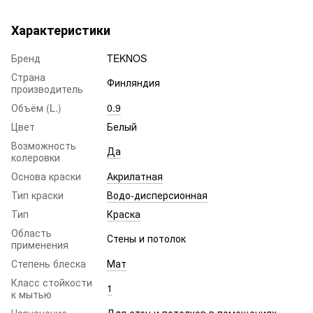
Характеристики
Бренд
TEKNOS
Страна
Финляндия
производитель
Объём (L.)
0.9
Цвет
Белый
Возможность
Да
колеровки
Основа краски
Акрилатная
Тип краски
Водо-дисперсионная
Тип
Краска
Область
Стены и потолок
применения
Степень блеска
Мат
Класс стойкости
1
к мытью
Назначение
Для стен и потолков в помещениях.