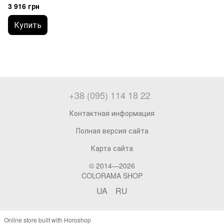
Teknos OPAL 55 5.0 (L.)
3 916 грн
Купить
+38 (095) 114 18 22
Контактная информация
Полная версия сайта
Карта сайта
© 2014—2026
COLORAMA SHOP
UA
RU
Online store built with Horoshop