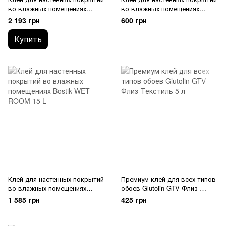
во влажных помещениях
во влажных помещениях
Bostik WET ROOM 78 15 л
Bostik WET ROOM 5 L
2 193 грн
600 грн
Купить
Клей для настенных покрытий
Премиум клей для всех типов
во влажных помещениях
обоев Glutolin GTV Флиз-
Bostik WET ROOM 15 L
Текстиль 5 л
1 585 грн
425 грн