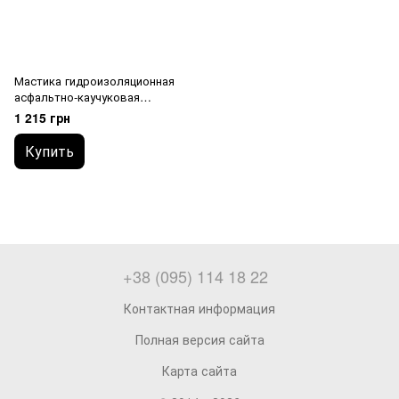
Мастика гидроизоляционная
асфальтно-каучуковая
Izochem DYSPERBIT bit+ (20
1 215 грн
кг)
Купить
+38 (095) 114 18 22
Контактная информация
Полная версия сайта
Карта сайта