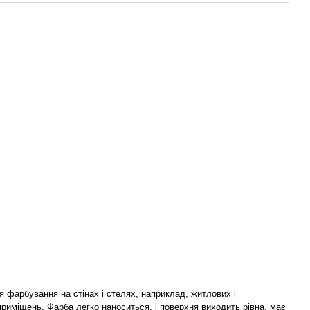
я фарбування на стінах і стелях, наприклад, житлових і
приміщень. Фарба легко наноситься, і поверхня виходить рівна, має