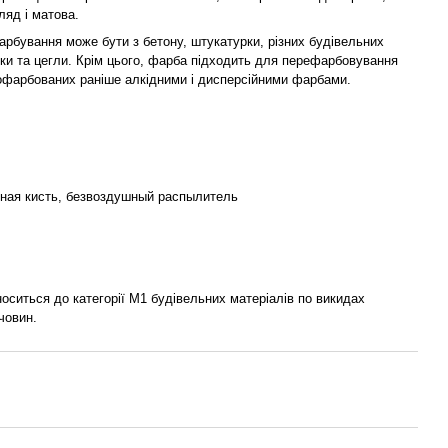
ляд і матова.
арбування може бути з бетону, штукатурки, різних будівельних
вки та цегли. Крім цього, фарба підходить для перефарбовування
офарбованих раніше алкідними і дисперсійними фарбами.
ная кисть, безвоздушный распылитель
носиться до категорії М1 будівельних матеріалів по викидах
човин.