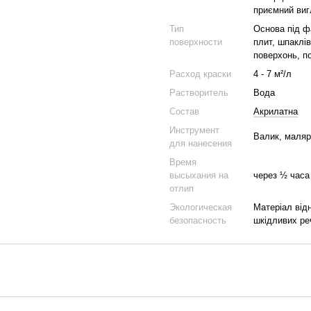
приємний виг
Тип
Основа під ф
поверхности
плит, шпаклі
поверхонь, п
Расход краски
4 - 7 м²/л
Растворитель
Вода
Состав
Акрилатна
Инструмент
Валик, маляр
для нанесения
Время
высыхания на
через ½ часа
отлип
Экологическая
Матеріал від
безопасность
шкідливих ре