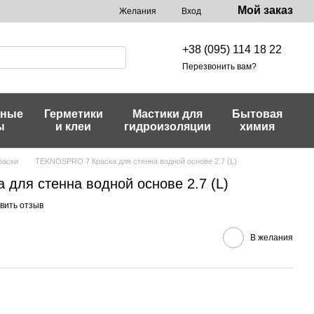
Мой заказ
Желания
Вход
+38 (095) 114 18 22
Перезвонить вам?
жные
Герметики
Мастики для
Бытовая
ы
и клеи
гидроизоляции
химия
раски
TEKNOSPRO 7 Краска для стенна водной основе 2.7 (L)
для стенна водной основе 2.7 (L)
вить отзыв
В желания