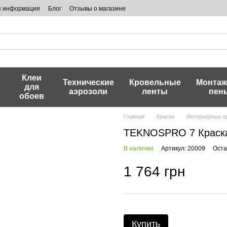
я информация
Блог
Отзывы о магазине
Клеи
и
Технические
Кровельные
Монта
для
аэрозоли
ленты
пен
обоев
Главная
Краски
Интерьерные к
TEKNOSPRO 7 Краска 
В наличии
Артикул: 20009
Оста
1 764 грн
Купить