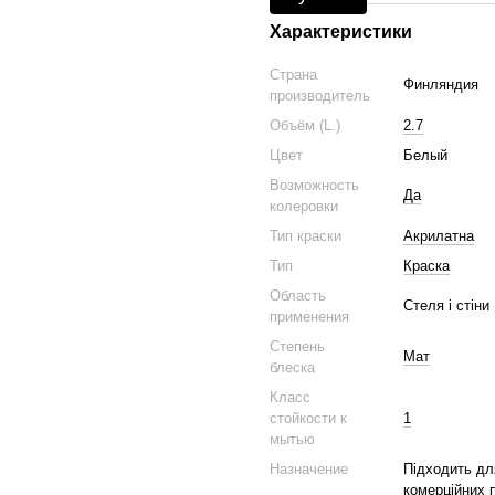
Характеристики
Страна
Финляндия
производитель
Объём (L.)
2.7
Цвет
Белый
Возможность
Да
колеровки
Тип краски
Акрилатна
Тип
Краска
Область
Стеля і стіни
применения
Степень
Мат
блеска
Класс
стойкости к
1
мытью
Назначение
Підходить дл
комерційних 