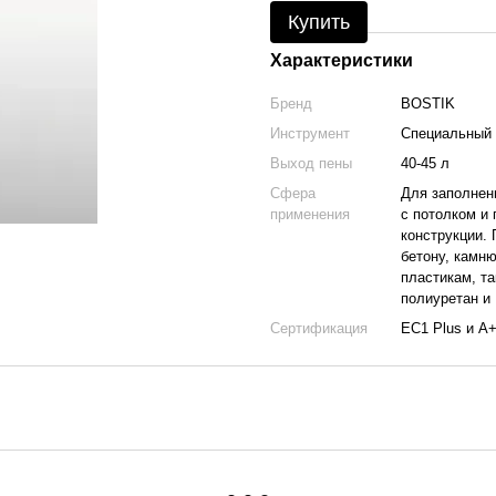
Купить
Характеристики
Бренд
BOSTIK
Инструмент
Специальный 
Выход пены
40-45 л
Сфера
Для заполнени
применения
с потолком и
конструкции.
бетону, камню
пластикам, т
полиуретан и
Сертификация
EC1 Plus и A