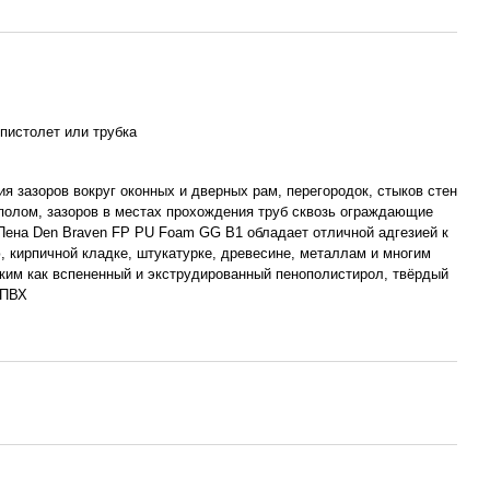
пистолет или трубка
я зазоров вокруг оконных и дверных рам, перегородок, стыков стен
 полом, зазоров в местах прохождения труб сквозь ограждающие
 Пена Den Braven FP PU Foam GG B1 обладает отличной адгезией к
, кирпичной кладке, штукатурке, древесине, металлам и многим
аким как вспененный и экструдированный пенополистирол, твёрдый
 ПВХ
+