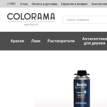
Перейти к основному контенту
UA
RU
О нас
Оплата и доставка
Гарантия и возврат
Контактна
Антисептик
Краски
Лаки
Растворители
для дерева