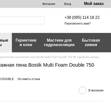
Мой заказ
Желания
Вход
+38 (095) 114 18 22
Перезвонить вам?
жные
Герметики
Мастики для
Бытовая
ы
и клеи
гидроизоляции
химия
уретановая монтажная пена Bostik Multi Foam Double 750 ML (двойной клапан)
жная пена Bostik Multi Foam Double 750
TI DOUBLE
Оставить отзыв
В желания