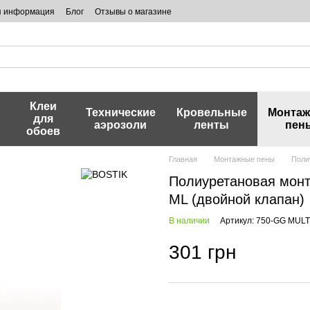
я информация
Блог
Отзывы о магазине
Клеи
и
Технические
Кровельные
Монта
для
аэрозоли
ленты
пен
обоев
Главная
Монтажные пены
Поли
Полиуретановая монта
ML (двойной клапан)
В наличии
Артикул: 750-GG MUL
301 грн