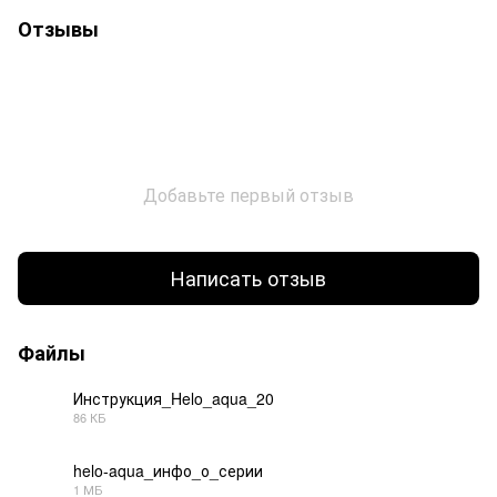
Отзывы
Добавьте первый отзыв
Написать отзыв
Файлы
Инструкция_Helo_aqua_20
86 КБ
PDF
helo-aqua_инфо_о_серии
1 МБ