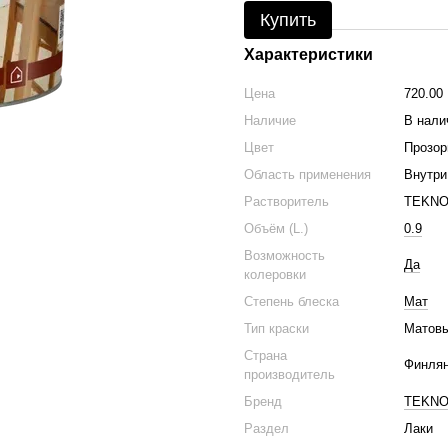
Купить
Характеристики
Цена
720.00
Наличие
В нали
Цвет
Прозор
Область применения
Внутри
Растворитель
TEKNO
Объём (L.)
0.9
Возможность
Да
колеровки
Степень блеска
Мат
Тип краски
Матовы
Страна
Финля
производитель
Бренд
TEKN
Раздел
Лаки