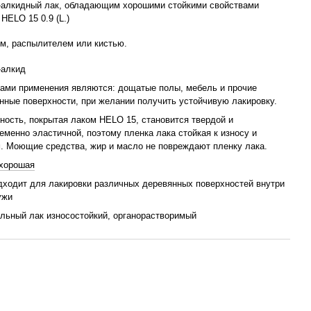
-алкидный лак, обладающим хорошими стойкими свойствами
HELO 15 0.9 (L.)
м, распылителем или кистью.
-алкид
ами применения являются: дощатые полы, мебель и прочие
нные поверхности, при желании получить устойчивую лакировку.
ность, покрытая лаком HELO 15, становится твердой и
еменно эластичной, поэтому пленка лака стойкая к износу и
. Моющие средства, жир и масло не повреждают пленку лака.
хорошая
дходит для лакировки различных деревянных поверхностей внутри
ужи
льный лак износостойкий, органорастворимый