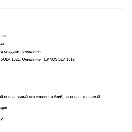
чии
ий
 и снаружи помещения
SOLV 1621. Очищение TEKNOSOLV 1619
й специальный лак износостойкий, органорастворимый
ндия
OS