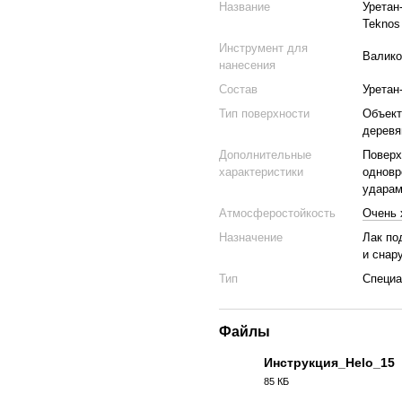
Название
Уретан
Teknos 
Инструмент для
Валико
нанесения
Состав
Уретан
Тип поверхности
Объект
деревя
Дополнительные
Поверх
характеристики
одновр
ударам
Атмосферостойкость
Очень 
Назначение
Лак по
и снар
Тип
Специа
Файлы
Инструкция_Helo_15
85 КБ
PDF