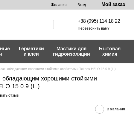
Мой заказ
Желания
Вход
+38 (095) 114 18 22
Перезвонить вам?
жные
Герметики
Мастики для
Бытовая
ы
и клеи
гидроизоляции
химия
 лак, обладающим хорошими стойкими свойствами Teknos HELO 15 0.9 (L.)
к, обладающим хорошими стойкими
LO 15 0.9 (L.)
вить отзыв
В желания