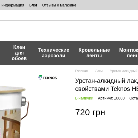
я информация
Блог
Отзывы о магазине
Клеи
и
Технические
Кровельные
Монта
для
аэрозоли
ленты
пен
обоев
Главная
Лаки
Уретан-алкидный
Уретан-алкидный ла
свойствами Teknos HE
В наличии
Артикул: 10080
Оста
720 грн