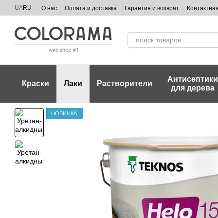
Перейти к основному контенту
UA
RU
О нас
Оплата и доставка
Гарантия и возврат
Контактна
Антисептик
Краски
Лаки
Растворители
для дерева
НОВИНКА