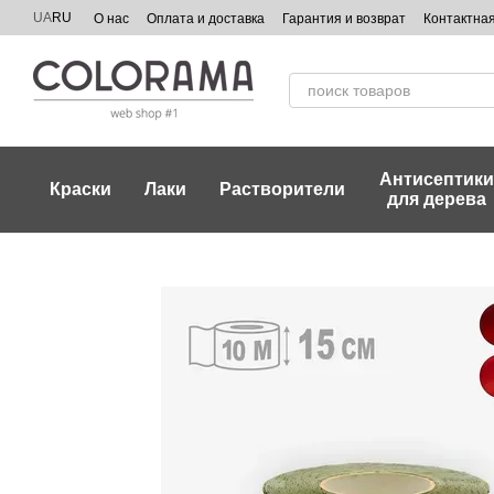
Перейти к основному контенту
UA
RU
О нас
Оплата и доставка
Гарантия и возврат
Контактна
Антисептик
Краски
Лаки
Растворители
для дерева