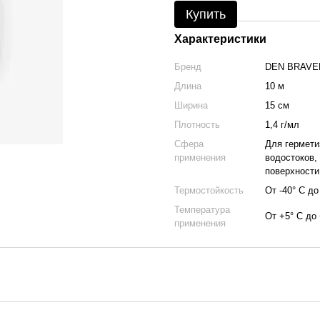
Купить
Характеристики
Бренд
DEN BRAVE
Длина
10 м
Ширина
15 см
Плотность
1,4 г/мл
Сфера
Для гермети
применения
водостоков, 
поверхности
Термостойкость
От -40° С до
Температура
От +5° С до
применения