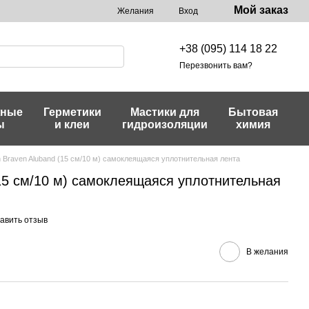
Мой заказ
Желания
Вход
+38 (095) 114 18 22
Перезвонить вам?
жные
Герметики
Мастики для
Бытовая
ы
и клеи
гидроизоляции
химия
 Braven Aluband (15 см/10 м) самоклеящаяся уплотнительная лента
15 см/10 м) самоклеящаяся уплотнительная
авить отзыв
В желания