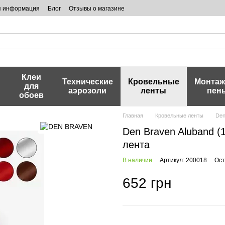
я информация
Блог
Отзывы о магазине
Клеи
и
Технические
Кровельные
Монта
для
аэрозоли
ленты
пен
обоев
Главная
Кровельные ленты
Den
Den Braven Aluband (
лента
В наличии
Артикул: 200018
Ост
652 грн