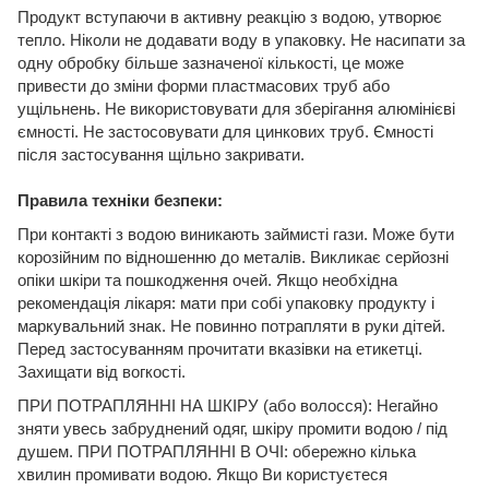
Продукт вступаючи в активну реакцію з водою, утворює
тепло. Ніколи не додавати воду в упаковку. Не насипати за
одну обробку більше зазначеної кількості, це може
привести до зміни форми пластмасових труб або
ущільнень. Не використовувати для зберігання алюмінієві
ємності. Не застосовувати для цинкових труб. Ємності
після застосування щільно закривати.
Правила техніки безпеки:
При контакті з водою виникають займисті гази. Може бути
корозійним по відношенню до металів. Викликає серйозні
опіки шкіри та пошкодження очей. Якщо необхідна
рекомендація лікаря: мати при собі упаковку продукту і
маркувальний знак. Не повинно потрапляти в руки дітей.
Перед застосуванням прочитати вказівки на етикетці.
Захищати від вогкості.
ПРИ ПОТРАПЛЯННІ НА ШКІРУ (або волосся): Негайно
зняти увесь забруднений одяг, шкіру промити водою / під
душем. ПРИ ПОТРАПЛЯННІ В ОЧІ: обережно кілька
хвилин промивати водою. Якщо Ви користуєтеся