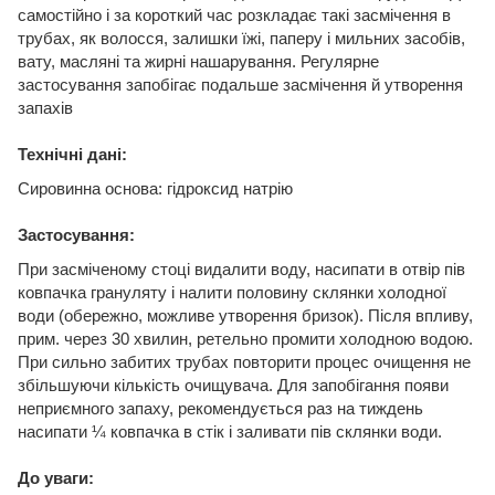
самостійно і за короткий час розкладає такі засмічення в
трубах, як волосся, залишки їжі, паперу і мильних засобів,
вату, масляні та жирні нашарування. Регулярне
застосування запобігає подальше засмічення й утворення
запахів
Технічні дані:
Сировинна основа: гідроксид натрію
Застосування:
При засміченому стоці видалити воду, насипати в отвір пів
ковпачка грануляту і налити половину склянки холодної
води (обережно, можливе утворення бризок). Після впливу,
прим. через 30 хвилин, ретельно промити холодною водою.
При сильно забитих трубах повторити процес очищення не
збільшуючи кількість очищувача. Для запобігання появи
неприємного запаху, рекомендується раз на тиждень
насипати ¼ ковпачка в стік і заливати пів склянки води.
До уваги: