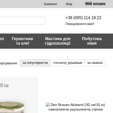
Мій кошик
Бажання
Вхід
+38 (095) 114 18 22
Передзвонити вам?
ні
Герметики
Мастики для
Побутова
та клеї
гідроізоляції
хімія
за популярністю
спочатку дешевше
за назвою
ортування: