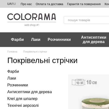
Перейти до основного контенту
UA
RU
Про нас
Оплата та доставка
Гарантія та повернення
Ко
Антисептики
Фарби
Лаки
Розчинники
для дерева
Головна
Покрівельні стрічки
Покрівельні стрічки
Фарби
Лаки
Розчинники
Антисептики для дерева
Клеї для шпалер
Технічні аерозолі