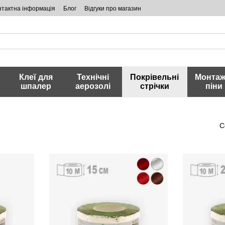
нтактна інформація
Блог
Відгуки про магазин
Клеї для
Технічні
Покрівельні
Монтаж
шпалер
аерозолі
стрічки
піни
С