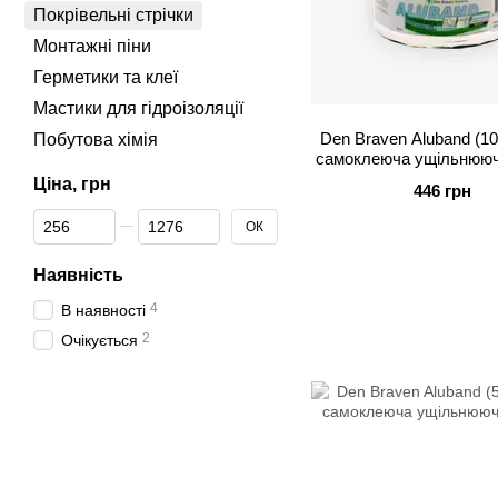
Покрівельні стрічки
Монтажні піни
Герметики та клеї
Мастики для гідроізоляції
Den Braven Aluband (10
Побутова хімія
самоклеюча ущільнююч
Ціна, грн
446 грн
Від Ціна, грн
До Ціна, грн
ОК
Наявність
4
В наявності
2
Очікується