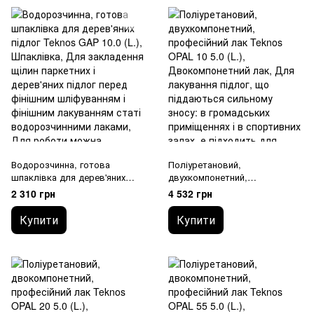
Водорозчинна, готова
Поліуретановий,
шпаклівка для дерев'яних
двухкомпонетний,
підлог Teknos GAP 10.0 (L.)
професійний лак Teknos OPAL
2 310 грн
4 532 грн
10 5.0 (L.)
Купити
Купити