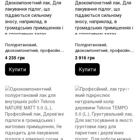
Поліуретановий,
Поліуретановий,
двокомпонетний, професійний
двoкомпонетний, професійний
лак Teknos OPAL 20 5.0 (L.)
лак Teknos OPAL 55 5.0 (L.)
4 235 грн
3 916 грн
Купити
Купити