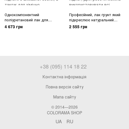
Однокомпонентний
Професійний, лак грунт який
поліуретановий лак для
підкреслює натуральний
внутрішніх робіт Teknos
колір деревини Teknos
4 673 грн
2 555 грн
NATURE MATT 5.0 (L.)
TEMPO 5.0 (L.)
+38 (095) 114 18 22
Контактна інформація
Повна версія сайту
Мапа сайту
© 2014—2026
COLORAMA SHOP
UA
RU