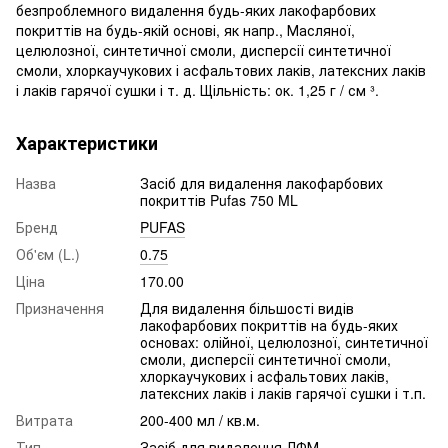
безпроблемного видалення будь-яких лакофарбових
покриттів на будь-якій основі, як напр., Масляної,
целюлозної, синтетичної смоли, дисперсії синтетичної
смоли, хлоркаучукових і асфальтових лаків, латексних лаків
і лаків гарячої сушки і т. д. Щільність: ок. 1,25 г / см ³.
Характеристики
Назва
Засіб для видалення лакофарбових
покриттів Pufas 750 ML
Бренд
PUFAS
Об'єм (L.)
0.75
Ціна
170.00
Призначення
Для видалення більшості видів
лакофарбових покриттів на будь-яких
основах: олійної, целюлозної, синтетичної
смоли, дисперсії синтетичної смоли,
хлоркаучукових і асфальтових лаків,
латексних лаків і лаків гарячої сушки і т.п.
Витрата
200-400 мл / кв.м.
Тип
Засіб для видалення ЛФМ