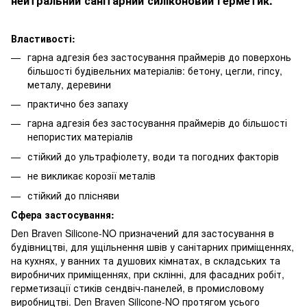
нейтральний санітарний силіконовий герметик.
Властивості:
гарна адгезія без застосування праймерів до поверхонь
більшості будівельних матеріалів: бетону, цегли, гіпсу,
металу, деревини
практично без запаху
гарна адгезія без застосування праймерів до більшості
непористих матеріалів
стійкий до ультрафіолету, води та погодних факторів
не викликає корозії металів
стійкий до плісняви
Сфера застосування:
Den Braven Silicone-NO призначений для застосування в
будівництві, для ущільнення швів у санітарних приміщеннях,
на кухнях, у ванних та душових кімнатах, в складських та
виробничих приміщеннях, при склінні, для фасадних робіт,
герметизації стиків сендвіч-панелей, в промисловому
виробництві. Den Braven Silicone-NO протягом усього