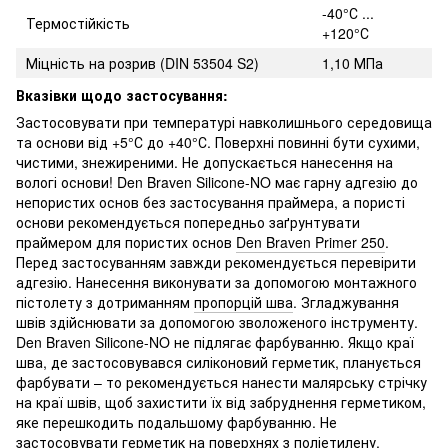
-40°С ...
Термостійкість
+120°С
Міцність на розрив (DIN 53504 S2)
1,10 МПа
Вказівки щодо застосування:
Застосовувати при температурі навколишнього середовища
та основи від +5°С до +40°С. Поверхні повинні бути сухими,
чистими, знежиреними. Не допускається нанесення на
вологі основи! Den Braven Silicone-NO має гарну адгезію до
непористих основ без застосування праймера, а пористі
основи рекомендується попередньо заґрунтувати
праймером для пористих основ
Den Braven Primer 250
.
Перед застосуванням завжди рекомендується перевірити
адгезію. Нанесення виконувати за допомогою монтажного
пістолету з дотриманням
пропорцій шва
. Згладжування
швів здійснювати за допомогою зволоженого інструменту.
Den Braven Silicone-NO не підлягає фарбуванню. Якщо краї
шва, де застосовувався силіконовий герметик, планується
фарбувати – то рекомендується нанести малярську стрічку
на краї швів, щоб захистити їх від забруднення герметиком,
яке перешкодить подальшому фарбуванню. Не
застосовувати герметик на поверхнях з поліетилену,