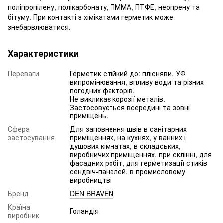
поліпропілену, полікарбонату, ПММА, ПТФЕ, неопрену та
бітуму. При контакті з хімікатами герметик може
знебарвлюватися.
Характеристики
Переваги
Герметик стійкий до: плісняви, УФ
випромінювання, впливу води та різних
погодних факторів.
Не викликає корозії металів.
Застосовується всередині та зовні
приміщень.
Сфера
Для заповнення швів в санітарних
застосування
приміщеннях, на кухнях, у ванних і
душових кімнатах, в складських,
виробничих приміщеннях, при склінні, для
фасадних робіт, для герметизації стиків
сендвіч-панелей, в промисловому
виробництві
Бренд
DEN BRAVEN
Країна
Голандія
виробник