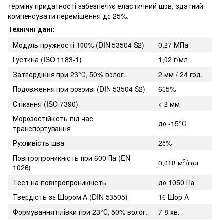
терміну придатності забезпечує еластичний шов, здатний
компенсувати переміщення до 25%.
Технічні дані:
Модуль пружності 100% (DIN 53504 S2)
0,27 МПа
Густина (ISO 1183-1)
1,02 г/мл
Затвердіння при 23°С, 50% волог.
2 мм / 24 год.
Подовження при розриві (DIN 53504 S2)
635%
Стікання (ISO 7390)
< 2 мм
Морозостійкість під час
до -15°С
транспортування
Рухливість шва
25%
Повітропроникність при 600 Па (EN
3
0,018 м
/год
1026)
Тест на повітропроникність
до 1050 Па
Твердість за Шором А (DIN 53505)
16 Шор А
Формування плівки при 23°С, 50% волог.
7-8 хв.