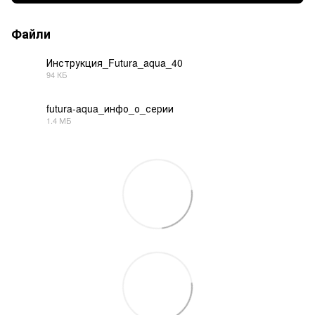
Файли
Инструкция_Futura_aqua_40
94 КБ
PDF
futura-aqua_инфо_о_серии
1.4 МБ
PDF