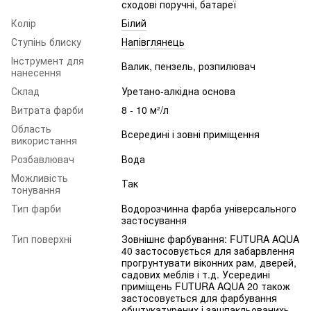
сходові поручні, батареї
Колір
Білий
Ступінь блиску
Напівглянець
Інструмент для
Валик, пензель, розпилювач
нанесення
Склад
Уретано-алкідна основа
Витрата фарби
8 - 10 м²/л
Область
Всередині і зовні приміщення
використання
Розбавлювач
Вода
Можливість
Так
тонування
Тип фарби
Водорозчинна фарба універсального
застосування
Тип поверхні
Зовнішнє фарбування: FUTURA AQUA
40 застосовується для забарвлення
прогрунтувати віконних рам, дверей,
садових меблів і т.д. Усередині
приміщень FUTURA AQUA 20 також
застосовується для фарбування
обштукатурених і зашпакльованихь