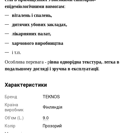
епідеміологічними вимогам
:
віталень і спалень,
дитячих убових закладах,
лікарняних палат,
харчового виробництва
і т.п.
Особлива перевага - р
івна однорідна текстура, легка в
подальшому догляді і зручна в експлуатації
.
Характеристики
Бренд
TEKNOS
Країна
Фінляндія
виробник
Об'єм (L.)
9.0
Колір
Прозорий