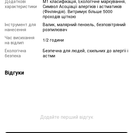
Додаткові
M1 класифікація, Екологічне маркування,
характеристики
Символ Асоціації алергіків і астматиків
(Фінляндія). Витримує більше 5000
проходів щіткою
Інструмент для
Валик, малярний пензель, безповітряний
нанесення
розпилювач
Час висихання
1/2 години
на відлип
Екологічна
Безпечна для людей, схильних до алергії і
безпека
астми
Відгуки
Додайте перший відгук