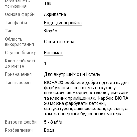
Можливість
Так
тонування
Основа фарби
Акрилатна
Тип фарби
Водо-дисперсійна
Тип
Фарба
Область
Стіни та стеля
використання
Ступінь блиску
Напівмат
Клас стійкості
1
до миття
Призначення
Для внутрішніх стін і стель
Тип поверхні
BIORA 20 особливо добре підходить для
фарбування стін і стель на кухні, у
вітальнях, на сходах, а також у дитячих
та класних приміщеннях. Фарбою BIORA
20 можна фарбувати бетонні,
оштукатурені, зашпакльовані, цегляні, а
також поверхні з будівельних матеріа
Витрата фарби
5 - 8 м²/л
Розбавлювач
Вода