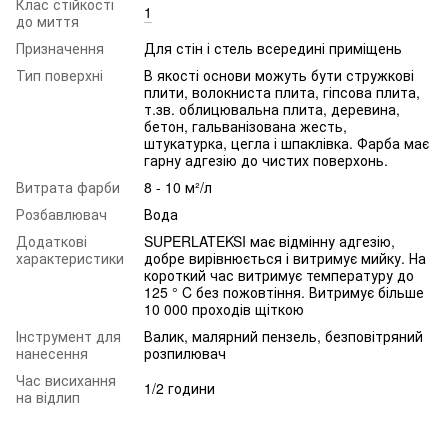
Клас стійкості
1
до миття
Призначення
Для стін і стель всередині приміщень
Тип поверхні
В якості основи можуть бути стружкові
плити, волокниста плита, гіпсова плита,
т.зв. облицювальна плита, деревина,
бетон, гальванізована жесть,
штукатурка, цегла і шпаклівка. Фарба має
гарну адгезію до чистих поверхонь.
Витрата фарби
8 - 10 м²/л
Розбавлювач
Вода
Додаткові
SUPERLATEKSI має відмінну адгезію,
характеристики
добре вирівнюється і витримує мийку. На
короткий час витримує температуру до
125 ° C без пожовтіння. Витримує більше
10 000 проходів щіткою
Інструмент для
Валик, малярний пензель, безповітряний
нанесення
розпилювач
Час висихання
1/2 години
на відлип