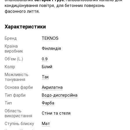
кондиціонування повітря, для бетонних поверхонь
фасонного лиття.
Характеристики
Бренд
TEKNOS
Країна
Фінляндія
виробник
Об'єм (L.)
0.9
Колір
Білий
Можливість
Так
тонування
Основа фарби
Акрилатна
Тип фарби
Водо-дисперсійна
Тип
Фарба
Область
Стіни та стеля
використання
Ступінь блиску
Мат