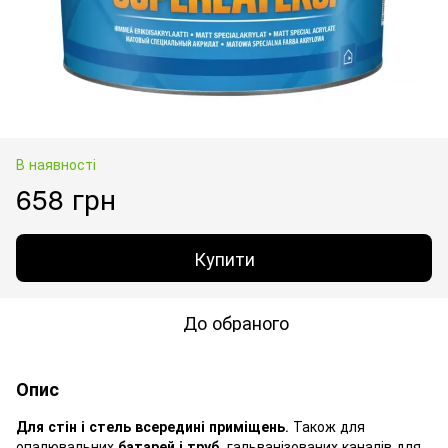
В наявності
658 грн
Купити
До обраного
Опис
Для стін і стель всередині приміщень
. Також для
опалювальних
батарей і труб
, гальванізованих каналів для