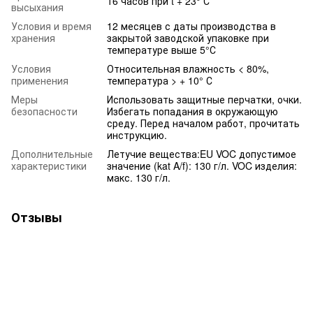
16 часов при t + 23° С
высыхания
Условия и время
12 месяцев с даты производства в
хранения
закрытой заводской упаковке при
температуре выше 5°С
Условия
Относительная влажность < 80%,
применения
температура > + 10° С
Меры
Использовать защитные перчатки, очки.
безопасности
Избегать попадания в окружающую
среду. Перед началом работ, прочитать
инструкцию.
Дополнительные
Летучие вещества:EU VOC допустимое
характеристики
значение (kat A/f): 130 г/л. VOC изделия:
макс. 130 г/л.
Отзывы