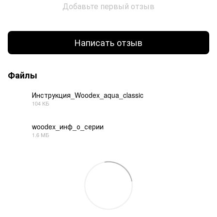
Добавьте первый отзыв
Написать отзыв
Файлы
Инструкция_Woodex_aqua_classic
104 КБ
PDF
woodex_инф_о_серии
1.6 МБ
PDF