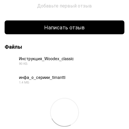
Добавьте первый отзыв
Написать отзыв
Файлы
Инструкция_Woodex_classic
90 КБ
PDF
инфа_о_сериии_timantti
1.4 МБ
PDF