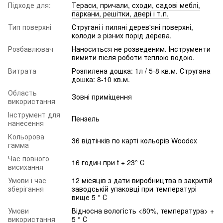
Підходе для:
Тераси, причали, сходи, садові меблі,
паркани, решітки, двері і т.п.
Тип поверхні
Стругані і пиляні дерев'яні поверхні,
колоди з різних порід дерева.
Розбавлювач
Наноситься не розведеним. Інструменти
вимити після роботи теплою водою.
Витрата
Розпилена дошка: 1л / 5-8 кв.м. Стругана
дошка: 8-10 кв.м.
Область
Зовні приміщення
використання
Інструмент для
Пензель
нанесення
Кольорова
36 відтінків по карті кольорів Woodex
гамма
Час повного
16 годин при t + 23° С
висихання
Умови і час
12 місяців з дати виробництва в закритій
зберігання
заводській упаковці при температурі
вище 5 ° С
Умови
Відносна вологість <80%, температура> +
використання
5 ° С