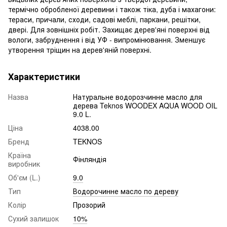
термічно обробленої деревини і також тіка, дуба і махагони:
тераси, причали, сходи, садові меблі, паркани, решітки,
двері. Для зовнішніх робіт. Захищає дерев'яні поверхні від
вологи, забруднення і від УФ - випромінювання. Зменшує
утворення тріщин на дерев'яній поверхні.
Характеристики
Назва
Натуральне водорозчинне масло для
дерева Teknos WOODEX AQUA WOOD OIL
9.0 L.
Ціна
4038.00
Бренд
TEKNOS
Країна
Фінляндія
виробник
Об'єм (L.)
9.0
Тип
Водорочинне масло по дереву
Колір
Прозорий
Сухий залишок
10%