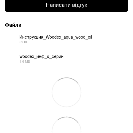
Написати відгук
Файли
Инструкция_Woodex_aqua_wood_oil
89 КБ
PDF
woodex_инф_о_серии
1.6 МБ
PDF