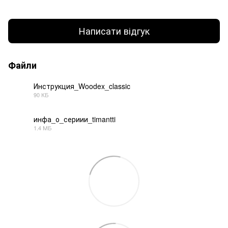
Написати відгук
Файли
Инструкция_Woodex_classic
90 КБ
PDF
инфа_о_сериии_timantti
1.4 МБ
PDF