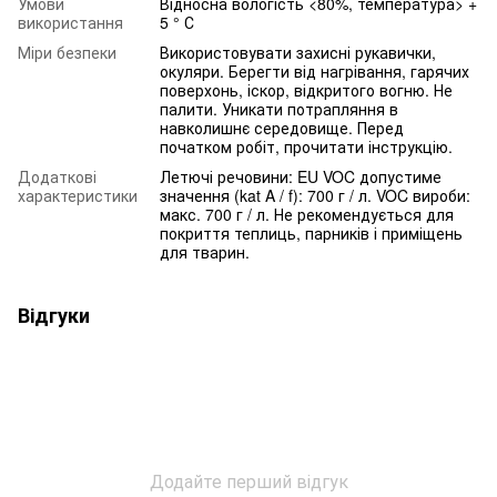
Умови
Відносна вологість <80%, температура> +
використання
5 ° С
Міри безпеки
Використовувати захисні рукавички,
окуляри. Берегти від нагрівання, гарячих
поверхонь, іскор, відкритого вогню. Не
палити. Уникати потрапляння в
навколишнє середовище. Перед
початком робіт, прочитати інструкцію.
Додаткові
Летючі речовини: EU VOC допустиме
характеристики
значення (kat A / f): 700 г / л. VOC вироби:
макс. 700 г / л. Не рекомендується для
покриття теплиць, парників і приміщень
для тварин.
Відгуки
Додайте перший відгук