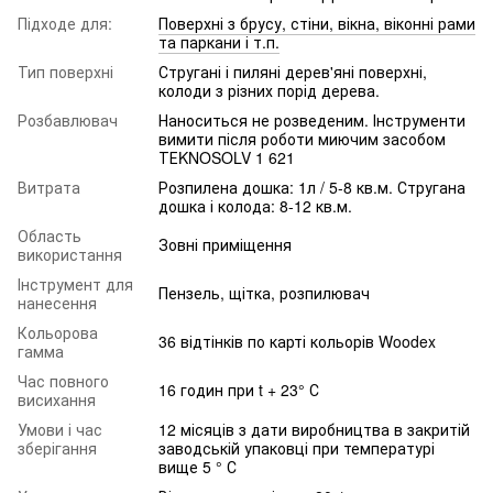
Підходе для:
Поверхні з брусу, стіни, вікна, віконні рами
та паркани і т.п.
Тип поверхні
Стругані і пиляні дерев'яні поверхні,
колоди з різних порід дерева.
Розбавлювач
Наноситься не розведеним. Інструменти
вимити після роботи миючим засобом
ТЕKNOSOLV 1 621
Витрата
Розпилена дошка: 1л / 5-8 кв.м. Стругана
дошка і колода: 8-12 кв.м.
Область
Зовні приміщення
використання
Інструмент для
Пензель, щітка, розпилювач
нанесення
Кольорова
36 відтінків по карті кольорів Woodex
гамма
Час повного
16 годин при t + 23° С
висихання
Умови і час
12 місяців з дати виробництва в закритій
зберігання
заводській упаковці при температурі
вище 5 ° С