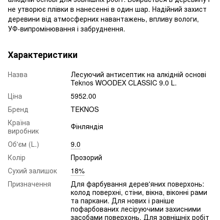
не утворює плівки в нанесенні в один шар. Надійний захист
деревини від атмосферних навантажень, впливу вологи,
УФ-випромінювання і забруднення.
Характеристики
Назва
Лесуючий антисептик на алкідній основі
Teknos WOODEX CLASSIC 9.0 L.
Ціна
5952.00
Бренд
TEKNOS
Країна
Фінляндія
виробник
Об'єм (L.)
9.0
Колір
Прозорий
Сухий залишок
18%
Призначення
Для фарбування дерев'яних поверхонь:
колод поверхні, стіни, вікна, віконні рами
та паркани. Для нових і раніше
пофарбованих лесіруючими захисними
засобами поверхонь. Для зовнішніх робіт