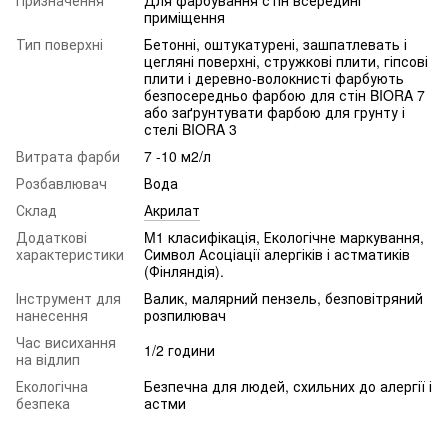
приміщення
Тип поверхні
Бетонні, оштукатурені, зашпатлевать і
цегляні поверхні, стружкові плити, гіпсові
плити і деревно-волокнисті фарбують
безпосередньо фарбою для стін BIORA 7
або заґрунтувати фарбою для грунту і
стелі BIORA 3
Витрата фарби
7 -10 м2/л
Розбавлювач
Вода
Склад
Акрилат
Додаткові
M1 класифікація, Екологічне маркування,
характеристики
Символ Асоціації алергіків і астматиків
(Фінляндія).
Інструмент для
Валик, малярний пензель, безповітряний
нанесення
розпилювач
Час висихання
1/2 години
на відлип
Екологічна
Безпечна для людей, схильних до алергії і
безпека
астми