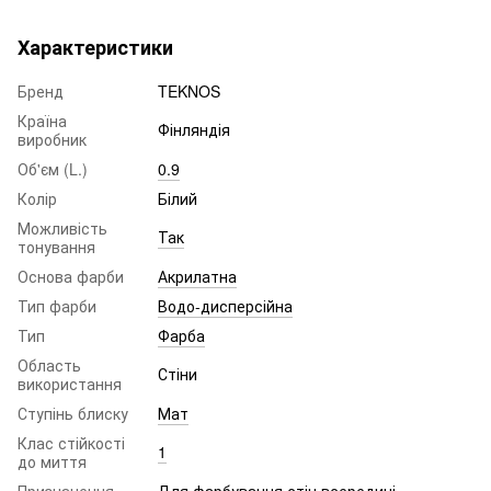
Характеристики
Бренд
TEKNOS
Країна
Фінляндія
виробник
Об'єм (L.)
0.9
Колір
Білий
Можливість
Так
тонування
Основа фарби
Акрилатна
Тип фарби
Водо-дисперсійна
Тип
Фарба
Область
Стіни
використання
Ступінь блиску
Мат
Клас стійкості
1
до миття
Призначення
Для фарбування стін всередині